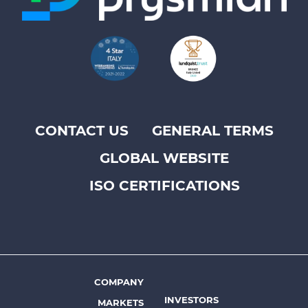
CONTACT US
GENERAL TERMS
Footer
GLOBAL WEBSITE
top
menu
ISO CERTIFICATIONS
-
Prysmian
COMPANY
Footer
INVESTORS
MARKETS