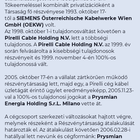
Tőkeemeléssel kombinált privatizációként a
Társaság fő részvényese 1993. október 17-
től a
SIEMENS Österreichische Kabelwerke Wien
GmbH (OEKW)
volt.
Az 1998. október 1-i tulajdonosváltást követően a
Pirelli Cable Holding N.V.
lett a többségi
tulajdonos. A
Pirelli Cable Holding N.V.
az 1999. év
során felvásárolta a kisebbségi tulajdonosok
részvényeit és 1999. november 4-én 100%-os
tulajdonossá vált.
2005. október 17-én a vállalat zártkörűen működő
részvénytársaság lett, majd egy, a Pirelli cég kábel
üzletágát érintő ügylet eredményeképp, 2005.11.23-
val a 100%-os tulajdonosi jogokat a
Prysmian
Energia Holding S.r.L. Milano
vette át.
A cégcsoport szerkezeti változásokat hajtott végre,
melynek részeként a Részvénytársaság átalakulását
határozták el. Az átalakulást követően 2006.02.28-i
hatállyal lett nevünk és cégformánk:
Prysmian