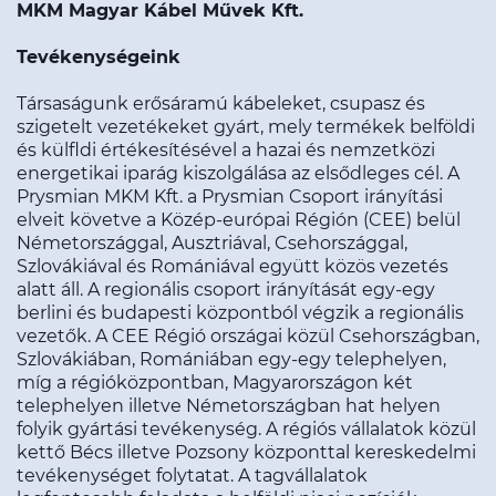
MKM Magyar Kábel Művek Kft.
Tevékenységeink
Társaságunk erősáramú kábeleket, csupasz és
szigetelt vezetékeket gyárt, mely termékek belföldi
és külfldi értékesítésével a hazai és nemzetközi
energetikai iparág kiszolgálása az elsődleges cél. A
Prysmian MKM Kft. a Prysmian Csoport irányítási
elveit követve a Közép-európai Régión (CEE) belül
Németországgal, Ausztriával, Csehországgal,
Szlovákiával és Romániával együtt közös vezetés
alatt áll. A regionális csoport irányítását egy-egy
berlini és budapesti központból végzik a regionális
vezetők. A CEE Régió országai közül Csehországban,
Szlovákiában, Romániában egy-egy telephelyen,
míg a régióközpontban, Magyarországon két
telephelyen illetve Németországban hat helyen
folyik gyártási tevékenység. A régiós vállalatok közül
kettő Bécs illetve Pozsony központtal kereskedelmi
tevékenységet folytatat. A tagvállalatok