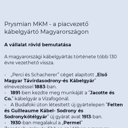
Prysmian MKM - a piacvezető
kábelgyártó Magyarországon
A vállalat rövid bemutatása
A magyarországi kábelgyártás története több 130
évre vezethető vissza.
- „Perci és Schacherer” céget alapított „
Első
Magyar Távírdasodrony-és Kábelgyár
”
elnevezéssel
1883
-ban.
-
1891
-ben kezdte meg munkáját a ”
Jacotte és
Co.
” kábelgyár a Vizafogónál.
- A Budafoki úton létesített új gyártelepen ”
Felten
és Guilleaume Kábel- Sodrony és
Sodronykötélgyár
” új gyárat avat
1913
-ban.
-
1930
-ban megalakul a „
Permel
”