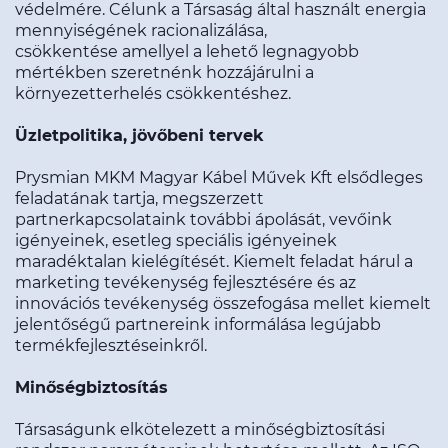
védelmére. Célunk a Társaság által használt energia
mennyiségének racionalizálása,
csökkentése amellyel a lehető legnagyobb
mértékben szeretnénk hozzájárulni a
környezetterhelés csökkentéshez.
Üzletpolitika, jövőbeni tervek
Prysmian MKM Magyar Kábel Művek Kft elsődleges
feladatának tartja, megszerzett
partnerkapcsolataink további ápolását, vevőink
igényeinek, esetleg speciális igényeinek
maradéktalan kielégítését. Kiemelt feladat hárul a
marketing tevékenység fejlesztésére és az
innovációs tevékenység összefogása mellet kiemelt
jelentőségű partnereink informálása legújabb
termékfejlesztéseinkről.
Minőségbiztosítás
Társaságunk elkötelezett a minőségbiztosítási