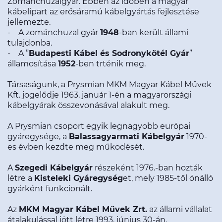
Zománchuzalgyár. Ebben az időben a magyar
kábelipart az erősáramú kábelgyártás fejlesztése
jellemezte.
- A zománchuzal gyár
1948
-ban került állami
tulajdonba.
- A ”
Budapesti Kábel és Sodronykötél Gyár
”
államosítása
1952
-ben trténik meg.
Társaságunk, a Prysmian MKM Magyar Kábel Művek
Kft. jogelődje 1963. január 1-én a magyarországi
kábelgyárak összevonásával alakult meg.
A Prysmian csoport egyik legnagyobb európai
gyáregysége, a
Balassagyarmati Kábelgyár
1970-
es évben kezdte meg működését.
A
Szegedi Kábelgyár
részeként 1976.-ban hozták
létre a
Kisteleki Gyáregység
et, mely 1985-től önálló
gyárként funkcionált.
Az
MKM Magyar Kábel Művek Zrt.
az állami vállalat
átalakulással jött létre 1993. június 30-án.