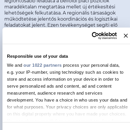
legfontosabb feladata a belföldi piaci pozíciók
maradéktalan megtartása mellet új értékesítési
lehetőségek felkutatása. A regionális társaságok
működtetése jelentős koordinációs és logisztikai
feladatokat jelent. Ezen tevékenységet segíti elő
Szlovákiában kialakított raktárbázis mely
gazdaságos üzemeltetésével jelentősen hozzájárul,
ahhoz, hogy professzionális logisztikai
tevékenységgel tudjuk kiszolgálni mind a regionális
piacon működő partnereinket, mind a régión kívüli
Responsible use of your data
vevőinket. Hagyományos régiós piacainkon kívül,
We and
our 1022 partners
process your personal data,
megnőtt a jelentősége a balkáni övezet országaiba
e.g. your IP-number, using technology such as cookies to
illetve a tvolabbi piacokra történő exportálásnak is.
store and access information on your device in order to
A telephelyek rövid bemutatása
serve personalized ads and content, ad and content
measurement, audience research and services
Fióktelepeink:
development. You have a choice in who uses your data and
for what purposes. Your privacy choices are only applicable
Balassagyarmati Kábelgyár - 2660 Balassagyarmat,
on this digital property where you have made your choices.
Nyugati ipartelep 10.
You can change or withdraw your consent any time from
Kiteleki Kábelgyár - 6760 Kistelek, Árpád út 43.
the Cookie Declaration or by clicking on the Privacy trigger