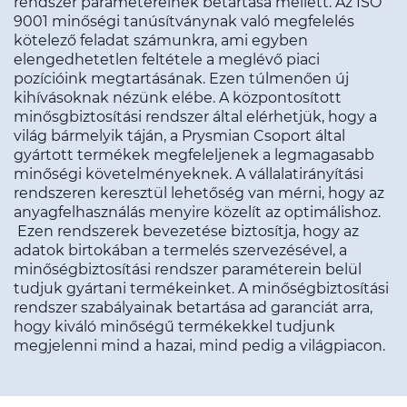
rendszer paramétereinek betartása mellett. Az ISO
9001 minőségi tanúsítványnak való megfelelés
kötelező feladat számunkra, ami egyben
elengedhetetlen feltétele a meglévő piaci
pozícióink megtartásának. Ezen túlmenően új
kihívásoknak nézünk elébe. A központosított
minősgbiztosítási rendszer által elérhetjük, hogy a
világ bármelyik táján, a Prysmian Csoport által
gyártott termékek megfeleljenek a legmagasabb
minőségi követelményeknek. A vállalatirányítási
rendszeren keresztül lehetőség van mérni, hogy az
anyagfelhasználás menyire közelít az optimálishoz.
Ezen rendszerek bevezetése biztosítja, hogy az
adatok birtokában a termelés szervezésével, a
minőségbiztosítási rendszer paraméterein belül
tudjuk gyártani termékeinket. A minőségbiztosítási
rendszer szabályainak betartása ad garanciát arra,
hogy kiváló minőségű termékekkel tudjunk
megjelenni mind a hazai, mind pedig a világpiacon.