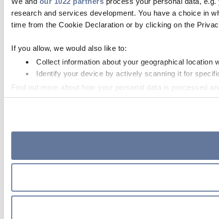
We and
our 1022 partners
process your personal data, e.g.
research and services development. You have a choice in wh
time from the Cookie Declaration or by clicking on the Privacy
If you allow, we would also like to:
Collect information about your geographical location 
Identify your device by actively scanning it for specifi
Find out more about how your personal data is processed an
We use cookies to personalise content and ads, to provide so
information that you’ve provided to them or that they’ve colle