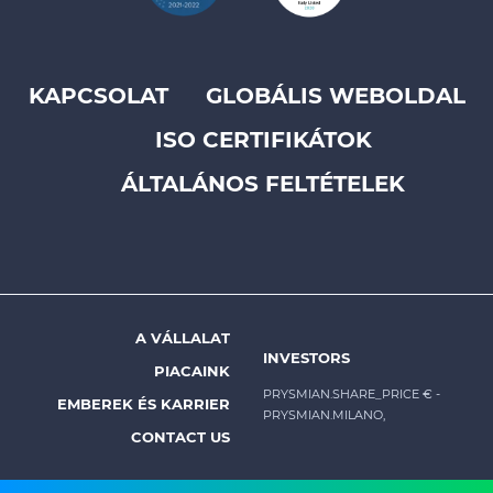
KAPCSOLAT
GLOBÁLIS WEBOLDAL
Footer
ISO CERTIFIKÁTOK
top
menu
ÁLTALÁNOS FELTÉTELEK
-
Prysmian
A VÁLLALAT
Footer
INVESTORS
PIACAINK
menu
PRYSMIAN.SHARE_PRICE €
-
EMBEREK ÉS KARRIER
PRYSMIAN.MILANO,
-
CONTACT US
Prysmian