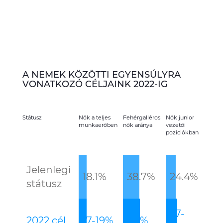
A NEMEK KÖZÖTTI EGYENSÚLYRA
VONATKOZÓ CÉLJAINK 2022-IG
Státusz
Nők a teljes
Fehérgalléros
Nők junior
Nők
munkaerőben
nők aránya
vezetői
közép
pozíciókban
pozíc
Jelenlegi
18.1
%
38.7
%
24.4
%
23.
státusz
27-
25
2022 cél
17-19
%
40
%