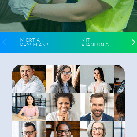
ALESEA
CABLE APP
MIÉRT A
MIT
PRYSMIAN?
AJÁNLUNK?