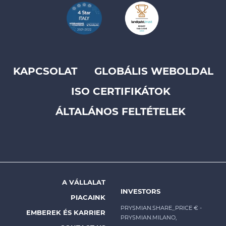
KAPCSOLAT
GLOBÁLIS WEBOLDAL
Footer
ISO CERTIFIKÁTOK
top
menu
ÁLTALÁNOS FELTÉTELEK
-
Prysmian
A VÁLLALAT
Footer
INVESTORS
PIACAINK
menu
PRYSMIAN.SHARE_PRICE €
-
EMBEREK ÉS KARRIER
PRYSMIAN.MILANO,
-