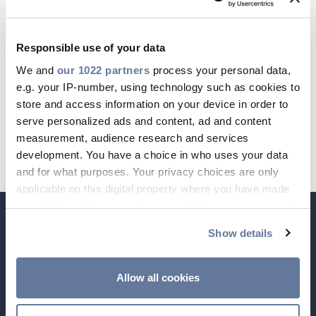
alkalmazottunk számára, hogy jobban
irányítsák egyedi életét és munkáját.
Responsible use of your data
Ezért indítottuk el a Covid 19 utáni
We and
our 1022 partners
process your personal data,
időszakra vonatkozó globális anyasági
e.g. your IP-number, using technology such as cookies to
store and access information on your device in order to
és távmunka-politikát, figyelembe
serve personalized ads and content, ad and content
véve a Prysmian egyes irodáinak
measurement, audience research and services
irányelveit.
development. You have a choice in who uses your data
and for what purposes. Your privacy choices are only
applicable on this digital property where you have made
your choices. You can change or withdraw your consent
any time from the Cookie Declaration or by clicking on
Show details
the Privacy trigger icon.
If you allow, we would also like to:
Allow all cookies
Collect information about your geographical
location which can be accurate to within several