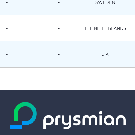
-
-
SWEDEN
-
-
THE NETHERLANDS
-
-
U.K.