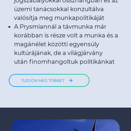
jogszabályokkal összhangban és az
üzemi tanácsokkal konzultálva
valósítja meg munkapolitikáját
A Prysmiannál a távmunka már
korábban is része volt a munka és a
magánélet közötti egyensúly
kultúrájának, de a világjárvány
után finomhangoltuk politikánkat
TUDJON MEG TÖBBET