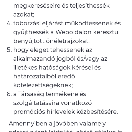
megkereséseire és teljesíthessék
azokat;
toborzási eljárást működtessenek és
gyűjthessék a Weboldalon keresztül
benyújtott önéletrajzokat;
hogy eleget tehessenek az
alkalmazandó jogból és/vagy az
illetékes hatóságok kérései és
határozataiból eredő
kötelezettségeknek;
a Társaság termékeire és
szolgáltatásaira vonatkozó
promóciós hírlevelek kézbesítésére.
Amennyiben a jövőben valamely