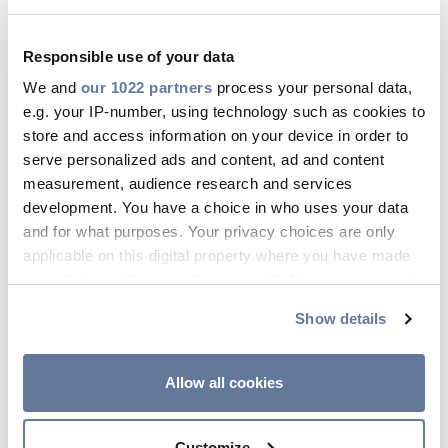
nevezetesen a Felhasználó által
közvetlenül kért szolgáltatások
Responsible use of your data
teljesítésén és biztosításán, valamint
We and
our 1022 partners
process your personal data,
az Adatkezelőre irányadó jogi
e.g. your IP-number, using technology such as cookies to
store and access information on your device in order to
kötelezettségnek való megfelelőség
serve personalized ads and content, ad and content
biztosításának szükségességén.
measurement, audience research and services
development. You have a choice in who uses your data
Ezzel ellentétben, bár a promóciós
and for what purposes. Your privacy choices are only
hírlevelek küldése megkívánja a
applicable on this digital property where you have made
Felhasználó regisztrációját, a Társaság
your choices. You can change or withdraw your consent
nem képes az ilyen kommunikáció
any time from the Cookie Declaration or by clicking on
Show details
the Privacy trigger icon.
kézbesítésére a Felhasználó kifejezett
előzetes hozzájárulása hiányában.
If you allow, we would also like to:
Allow all cookies
5. AZ ADATKEZELÉS
Collect information about your geographical
location which can be accurate to within several
MÓDSZEREI ÉS AZ
Customize