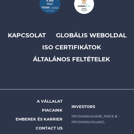
KAPCSOLAT
GLOBÁLIS WEBOLDAL
Footer
ISO CERTIFIKÁTOK
top
menu
ÁLTALÁNOS FELTÉTELEK
-
Prysmian
A VÁLLALAT
Footer
INVESTORS
PIACAINK
menu
PRYSMIAN.SHARE_PRICE €
-
EMBEREK ÉS KARRIER
PRYSMIAN.MILANO,
-
CONTACT US