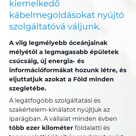
kiemelkedő
kábelmegoldásokat nyújtó
szolgáltatóvá váljunk.
A vilg legmélyebb óceánjainak
mélyétől a legmagasabb épületek
csúcsáig, új energia- és
információformákat hozunk létre, és
eljuttatjuk azokat a Föld minden
szegletébe.
A legátfogóbb szolgáltatási és
szakértelem-kínálatot nyújtjuk az
iparágban. A vállalat minden évben
több ezer kilométer
földalatti és