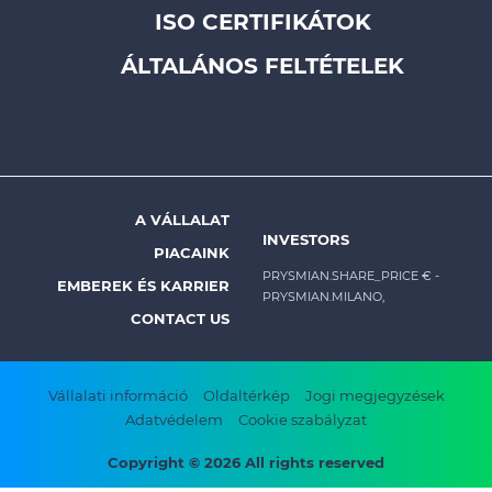
ISO CERTIFIKÁTOK
top
menu
ÁLTALÁNOS FELTÉTELEK
-
Prysmian
A VÁLLALAT
Footer
INVESTORS
PIACAINK
menu
PRYSMIAN.SHARE_PRICE €
-
EMBEREK ÉS KARRIER
PRYSMIAN.MILANO,
-
CONTACT US
Prysmian
Footer
Vállalati információ
Oldaltérkép
Jogi megjegyzések
Adatvédelem
Cookie szabályzat
bottom
menu
Copyright © 2026 All rights reserved