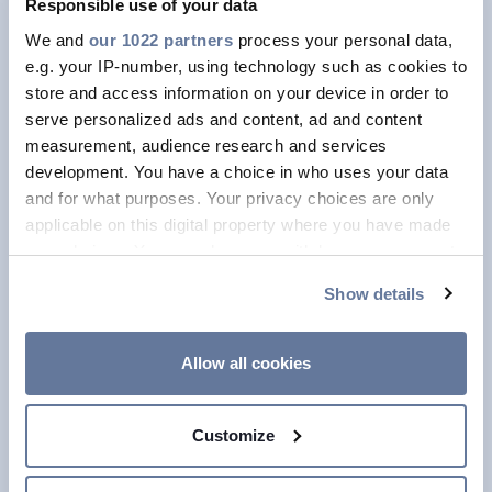
Responsible use of your data
We and
our 1022 partners
process your personal data,
e.g. your IP-number, using technology such as cookies to
store and access information on your device in order to
serve personalized ads and content, ad and content
measurement, audience research and services
development. You have a choice in who uses your data
and for what purposes. Your privacy choices are only
applicable on this digital property where you have made
PRYSMIAN
your choices. You can change or withdraw your consent
any time from the Cookie Declaration or by clicking on
Kijelöljük az előre vezető utat.
Show details
the Privacy trigger icon.
Földrajzi lábnyomunk és termékpalettánk
If you allow, we would also like to:
Allow all cookies
kihasználsával, értékes ügyfélkapcsolatainkkal,
Collect information about your geographical
különleges munkatársaink segítségével és erős
location which can be accurate to within several
elkötelezettséggel a fenntarthatóság és az
Customize
meters
innováció iránt átlépjük a villamosítás és a
Identify your device by actively scanning it for
digitalizáció határait.
specific characteristics (fingerprinting)