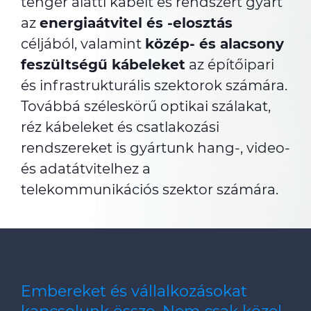
tenger alatti kábelt és rendszert gyárt
az
energiaátvitel és -elosztás
céljából, valamint
közép- és alacsony
feszültségű kábeleket
az építőipari
és infrastrukturális szektorok számára.
Továbbá széleskörű optikai szálakat,
réz kábeleket és csatlakozási
rendszereket is gyártunk hang-, video-
és adatátvitelhez a
telekommunikációs szektor számára.
Embereket és vállalkozásokat