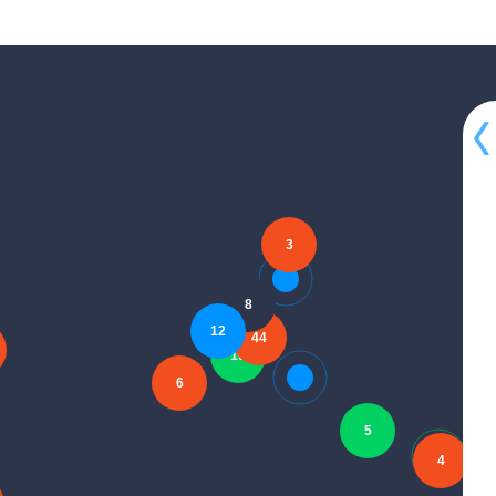
R&D Centre
Liverpool
Sorocaba (Eden)
Vila Velha
3
Santiago, Chile
Suzhou Factory
8
Pikkala Factory
12
44
Billy - Berclau - douvrin
10
Paron
6
Montreau
Wuppertal Factory
5
Norimberga Factory
4
Nordenham Plant