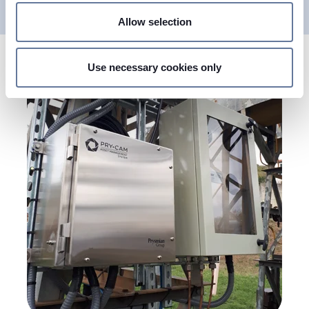
specific characteristics (fingerprinting)
Allow selection
Find out more about how your personal data is processed
and set your preferences in the
details section
.
Use necessary cookies only
We use cookies to personalise content and ads, to
provide social media features and to analyse our traffic.
We also share information about your use of our site with
our social media, advertising and analytics partners who
may combine it with other information that you’ve
provided to them or that they’ve collected from your use
of their services.