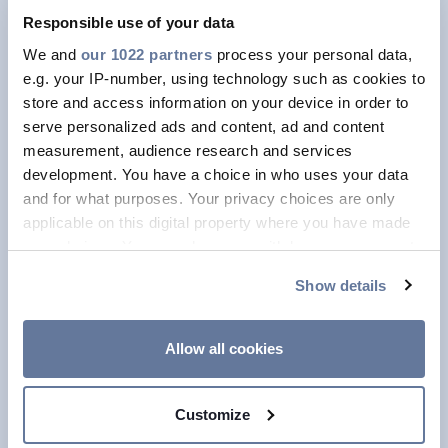
hibalokalizáló rendszerekkel és
Responsible use of your data
szolgáltatásokkal már több száz
We and
our 1022 partners
process your personal data,
e.g. your IP-number, using technology such as cookies to
meghibásodást sikerült megelőzni.
store and access information on your device in order to
A PRY-CAM nemcsak termékekkel,
serve personalized ads and content, ad and content
hanem közvetlenül a szakértői által
measurement, audience research and services
development. You have a choice in who uses your data
nyújtott szolgáltatásokkal is
and for what purposes. Your privacy choices are only
támogatja ügyfeleit.
applicable on this digital property where you have made
your choices. You can change or withdraw your consent
Távoli adatelemzés;
any time from the Cookie Declaration or by clicking on
Spot PD mérés;
Show details
the Privacy trigger icon.
Elektromos rendszerek üzembe
helyezése.
If you allow, we would also like to:
Allow all cookies
Collect information about your geographical
További információért ne habozzon
location which can be accurate to within several
kapcsolatba lépni a csapat bármely
Customize
meters
tagjával.
Identify your device by actively scanning it for