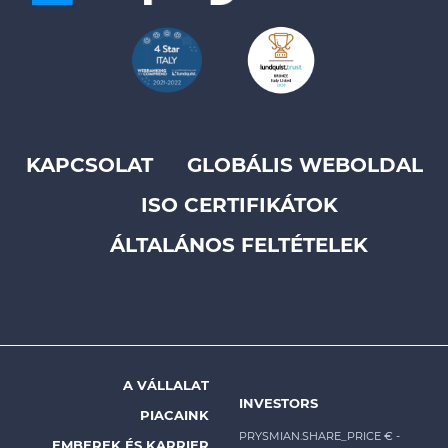
KAPCSOLAT
GLOBÁLIS WEBOLDAL
Footer
ISO CERTIFIKÁTOK
top
menu
ÁLTALÁNOS FELTÉTELEK
-
Prysmian
A VÁLLALAT
Footer
INVESTORS
PIACAINK
menu
PRYSMIAN.SHARE_PRICE €
-
EMBEREK ÉS KARRIER