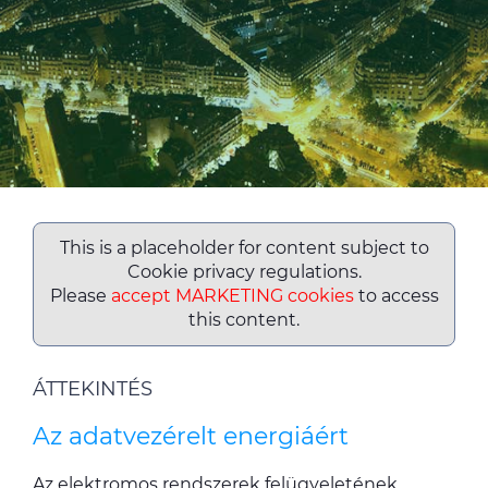
ALESEA
CABLE APP
This is a placeholder for content subject to
Cookie privacy regulations.
Please
accept MARKETING cookies
to access
this content.
ÁTTEKINTÉS
Az adatvezérelt energiáért
Az elektromos rendszerek felügyeletének,