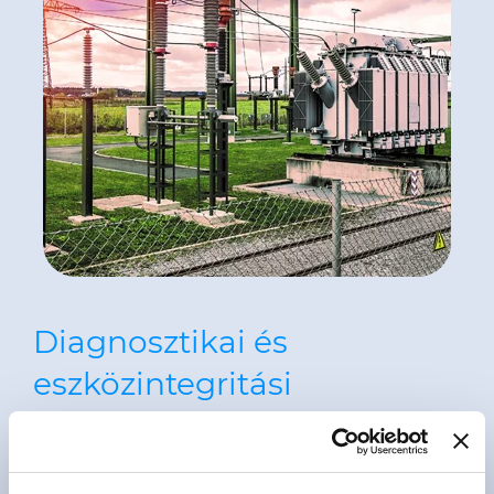
Diagnosztikai és
eszközintegritási
szolgáltatások
A PRY-CAM állapotértékelő és