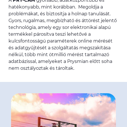
A
PRY-CAM
gyorsabb, adatközpontúbb és
hatékonyabb, mint korábban. Megoldja a
problémákat, és biztosítja a holnap tanulását.
Gyors, rugalmas, megbízható és áttörést jelentő
technológia, amely egy sor elektronikai alapú
termékkel párosítva teszi lehetővé a
kulcsfontosságú paraméterek online mérését
és adatgyűjtését a szolgáltatás megszakítása
nélkül, több mint ötmillió mérést tartalmazó
adatbázissal, amelyeket a Prysmian előtt soha
nem osztályoztak és tároltak.