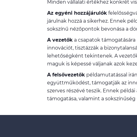
Minden vállalati értékhez konkrét vis
Az egyéni hozzájárulók
felelősségvá
járulnak hozzá a sikerhez. Ennek pél
sokszínű nézőpontok bevonása a dö
A vezetők
a csapatok támogatására ö
innovációt, tisztázzák a bizonytalan
lehetőségként tekintenek. A vezető
maguk is képessé váljanak azok keze
A felsővezetők
példamutatással irány
együttműködést, támogatják az innov
szerves részévé teszik. Ennek példái
támogatása, valamint a sokszínűség