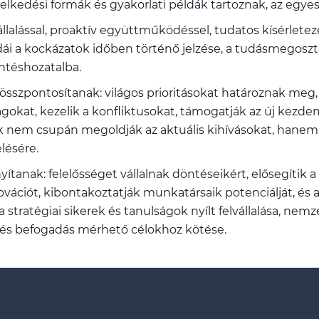
elkedési formák és gyakorlati példák tartoznak, az egyes 
llalással, proaktív együttműködéssel, tudatos kísérlete
dái a kockázatok időben történő jelzése, a tudásmegosztá
ntéshozatalba.
sszpontosítanak: világos prioritásokat határoznak meg, 
ságokat, kezelik a konfliktusokat, támogatják az új kezd
k nem csupán megoldják az aktuális kihívásokat, hanem
lésére.
ítanak: felelősséget vállalnak döntéseikért, elősegítik 
ációt, kibontakoztatják munkatársaik potenciálját, és
 a stratégiai sikerek és tanulságok nyílt felvállalása, 
 és befogadás mérhető célokhoz kötése.