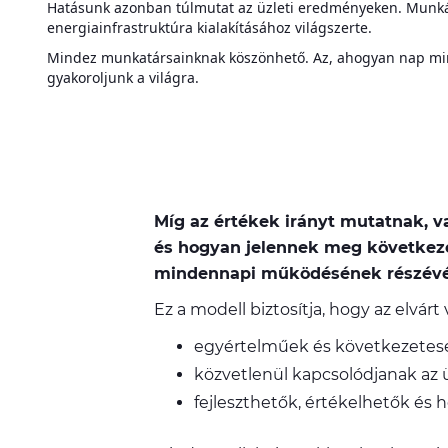
Hatásunk azonban túlmutat az üzleti eredményeken. Munkánk
energiainfrastruktúra kialakításához világszerte.
Mindez munkatársainknak köszönhető. Az, ahogyan nap min
gyakoroljunk a világra.
Míg az értékek irányt mutatnak, v
és hogyan jelennek meg következ
mindennapi működésének részévé v
Ez a modell biztosítja, hogy az elvár
egyértelműek és következetesek
közvetlenül kapcsolódjanak az ü
fejleszthetők, értékelhetők és