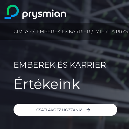
prysmian.skip_to_main_content
Morzsa
CÍMLAP
EMBEREK ÉS KARRIER
MIÉRT A PRY
EMBEREK ÉS KARRIER
Értékeink
CSATLAKOZZ HOZZÁNK!