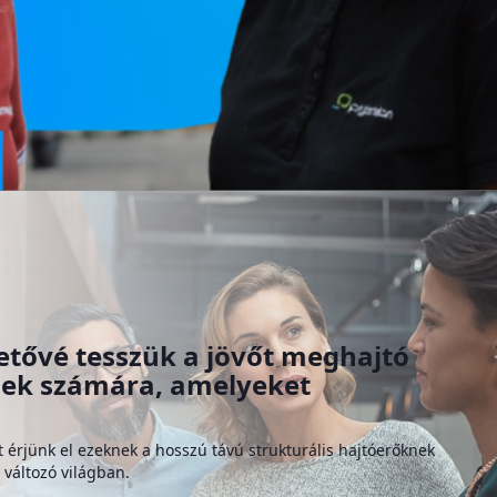
etővé tesszük a jövőt meghajtó
égek számára, amelyeket
érjünk el ezeknek a hosszú távú strukturális hajtóerőknek
 változó világban.