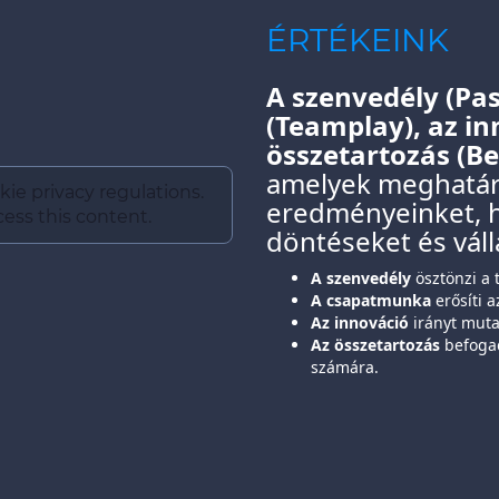
ÉRTÉKEINK
A szenvedély (Pa
(Teamplay), az in
összetartozás (B
amelyek meghatáro
kie privacy regulations.
eredményeinket, 
ess this content.
döntéseket és váll
A szenvedély
ösztönzi a t
A csapatmunka
erősíti a
Az innováció
irányt muta
Az összetartozás
befogad
számára.