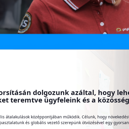
rsításán dolgozunk azáltal, hogy leh
ket teremtve ügyfeleink és a közöss
lis átalakulások középpontjában működik. Célunk, hogy növekedést 
apasztalatunk és globális vezető szerepünk ötvözésével egy gyorsan