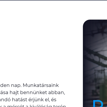
nden nap. Munkatársaink
arása hajt bennünket abban,
dó hatást érjünk el, és
a mércét a kiválóság terén.