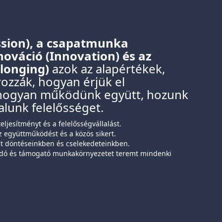
ssion), a csapatmunka
nováció (Innovation) és az
elonging)
azok az alapértékek,
zzák, hogyan érjük el
hogyan működünk együtt, hozunk
alunk felelősséget.
eljesítményt és a felelősségvállalást.
z együttműködést és a közös sikert.
t döntéseinkben és cselekedeteinkben.
ó és támogató munkakörnyezetet teremt mindenki