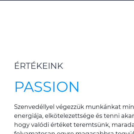
ÉRTÉKEINK
PASSION
Szenvedéllyel végezzük munkánkat mi
energiája, elkötelezettsége és tenni ak
hogy valódi értéket teremtsünk, maradan
folyamatosan egyre magasabbra tegyük 