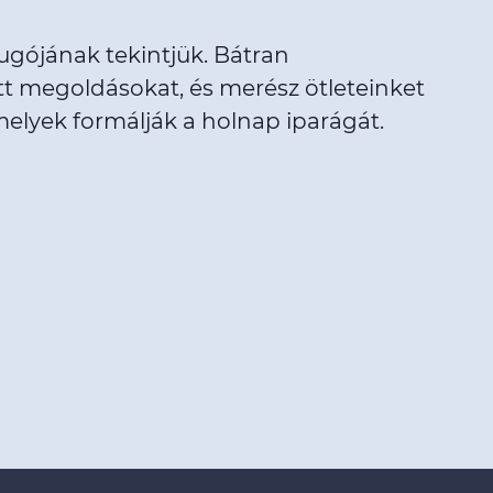
ugójának tekintjük. Bátran
 megoldásokat, és merész ötleteinket
melyek formálják a holnap iparágát.