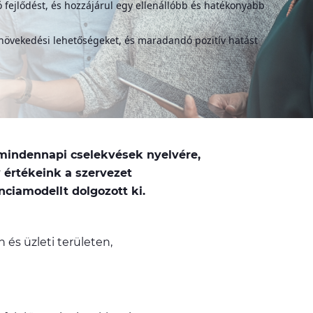
fejlődést, és hozzájárul egy ellenállóbb és hatékonyabb
övekedési lehetőségeket, és maradandó pozitív hatást
 mindennapi cselekvések nyelvére,
értékeink a szervezet
iamodellt dolgozott ki.
és üzleti területen,