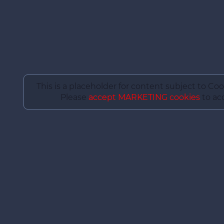
This is a placeholder for content subject to Coo
Please
accept MARKETING cookies
to acc