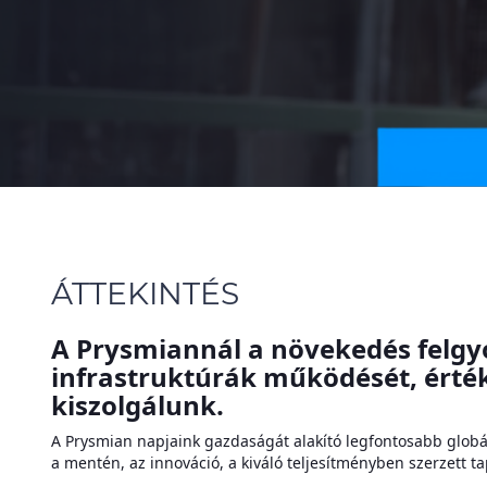
ÁTTEKINTÉS
A Prysmiannál a növekedés felgyo
infrastruktúrák működését, érté
kiszolgálunk.
A Prysmian napjaink gazdaságát alakító legfontosabb globá
a mentén, az innováció, a kiváló teljesítményben szerzett t