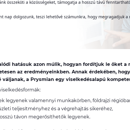
 összeköti a közösségeket, támogatja a hosszú távú fenntartható 
t nap dolgozunk, teszi lehetővé számunkra, hogy megragadjuk a n
alódi hatásuk azon múlik, hogyan fordítjuk le őket a
etesen az eredményeinkben. Annak érdekében, hogy 
áljanak, a Prysmian egy viselkedésalapú kompetenc
t viselkedésformák:
 legyenek valamennyi munkakörben, földrajzi régióban 
zleti teljesítményhez és a végrehajtás sikeréhez,
 hosszú távon megerősíthetők legyenek.