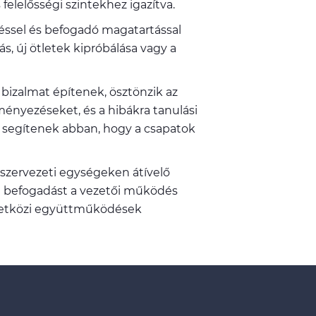
felelősségi szintekhez igazítva.
zéssel és befogadó magatartással
s, új ötletek kipróbálása vagy a
bizalmat építenek, ösztönzik az
eményezéseket, és a hibákra tanulási
 segítenek abban, hogy a csapatok
a szervezeti egységeken átívelő
 a befogadást a vezetői működés
nemzetközi együttműködések