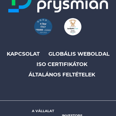
KAPCSOLAT
GLOBÁLIS WEBOLDAL
Footer
ISO CERTIFIKÁTOK
top
menu
ÁLTALÁNOS FELTÉTELEK
-
Prysmian
A VÁLLALAT
Footer
INVESTORS