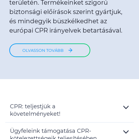
területén. Termékeinket szigorú
biztonsági előírások szerint gyártjuk,
és mindegyik büszkélkedhet az
európai CPR irányelvek betartásával.
OLVASSON TOVÁBB
CPR: teljestjük a
követelményeket!
Toggle
Details
Ügyfeleink támogatása CPR-
kötelezettségeik teljesítésében