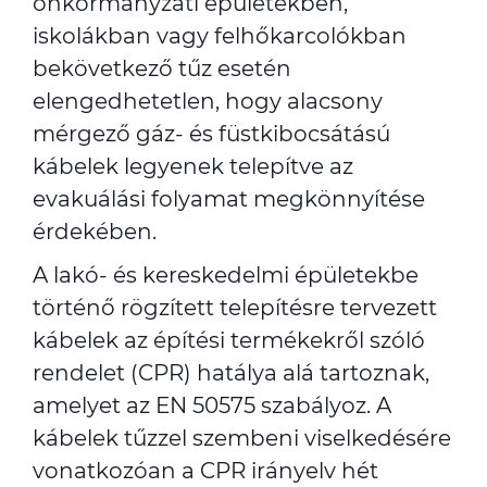
önkormányzati épületekben,
iskolákban vagy felhőkarcolókban
bekövetkező tűz esetén
elengedhetetlen, hogy alacsony
mérgező gáz- és füstkibocsátású
kábelek legyenek telepítve az
evakuálási folyamat megkönnyítése
érdekében.
A lakó- és kereskedelmi épületekbe
történő rögzített telepítésre tervezett
kábelek az építési termékekről szóló
rendelet (CPR) hatálya alá tartoznak,
amelyet az EN 50575 szabályoz. A
kábelek tűzzel szembeni viselkedésére
vonatkozóan a CPR irányelv hét